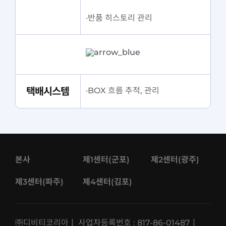
·반품 히스토리 관리
택배시스템
·BOX 흐름 추적, 관리
본사
제1센터(군포)
제2센터(광주)
제3센터(파주)
제4센터(김포)
㈜디비티코리아ㅣ 사업자등록번호 : 817-86-01487ㅣ