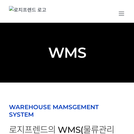
Skip
to
content
WMS
WAREHOUSE MAMSGEMENT
SYSTEM
로지프렌드의 WMS(물류관리